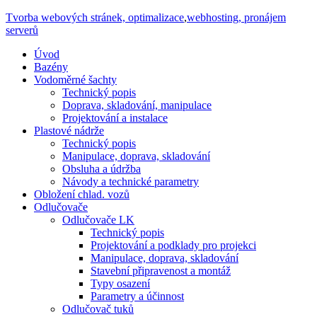
Tvorba webových stránek, optimalizace
,
webhosting, pronájem
serverů
Úvod
Bazény
Vodoměrné šachty
Technický popis
Doprava, skladování, manipulace
Projektování a instalace
Plastové nádrže
Technický popis
Manipulace, doprava, skladování
Obsluha a údržba
Návody a technické parametry
Obložení chlad. vozů
Odlučovače
Odlučovače LK
Technický popis
Projektování a podklady pro projekci
Manipulace, doprava, skladování
Stavební připravenost a montáž
Typy osazení
Parametry a účinnost
Odlučovač tuků