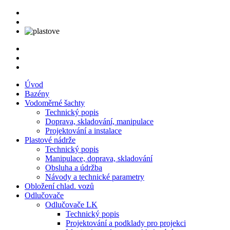
Úvod
Bazény
Vodoměrné šachty
Technický popis
Doprava, skladování, manipulace
Projektování a instalace
Plastové nádrže
Technický popis
Manipulace, doprava, skladování
Obsluha a údržba
Návody a technické parametry
Obložení chlad. vozů
Odlučovače
Odlučovače LK
Technický popis
Projektování a podklady pro projekci