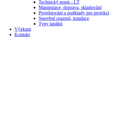
Technický popis - LT
Manipulace, doprava, skladování
Projektování a podklady pro projekci
Stavební osazení, instalace
Typy lapáků
Výzkum
Kontakt