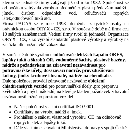
kterou se jednatelé firmy zabývají již od roku 1982. Společnost se
od počátku zabývala výrobou předmětů z plastu především nádrží ,
jímek, čistíren odpadních vod, odlučovačů ropných
látek,odlučovačů tuků atd.
Firma PACAS se v roce 1998 přeměnila z fyzické osoby na
právnickou osobu ORYX - CZ, s.r.o. V současné době má firma cca
10 stálých zaměstnanců. Vedení firmy tvoří tři jednatelé. Organizace
ORYX - CZ, s.r.o vyrábí standardní plastové výrobky a výrobky na
zakázku dle požadavků zákazníka.
V současné době vyrábíme
odlučovače lehkých kapalin ORES,
lapáky tuků a škrobů OR, vodoměrné šachty, plastové bazény,
nádrže s požadavkem na zdravotní nezávadnost pro
potravinářské účely, dosazovací nádrže, provzdušňovací
kolony, jímky kruhové i hranaté, nádrže na chemikálie.
Dále společnost provádí zdravotně nezávadné
obložení
chladírenských vozidel
pro potravinářské účely ,pro přepravu
květin,léků a jiných nákladů, na které je kladen požadavek zdravotní
nezávadnosti ložného prostoru vozidel.
Naše společnost vlastní certifikát ISO 9001.
Certifikáty na výrobu nádrží a jímek.
Prohlášení o stálosti vlastností výrobku CE na odlučovač
ropných látek a lapáky tuků.
Dále vlastníme schválení Ministerstva dopravy s spojů České