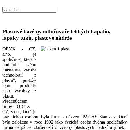
Plastové bazény, odlučovače lehkých kapalin,
lapáky tuků, plastové nádrže
ORYX - CZ,
s.r.o. je
společnost, která v
podtitulu svého
jména má "výroba
technologií z
plastu", protože
jejími produkty
jsou výrobky z
plastu.
Předchůdcem
firmy ORYX -
CZ, s.r.o , která je
právnickou osobou, byla firma s názvem PACAS Stanislav, která
byla založena v roce 1992 jako fyzická osoba dvěma společníky.
Firma čerpá ze zkušeností z výroby plastových nádrží a jímek ,